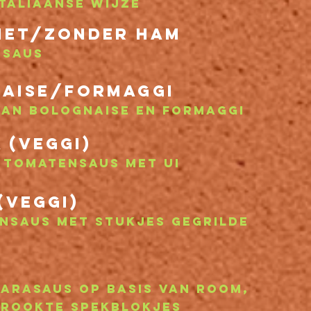
italiaanse wijze
met/zonder ham
nsaus
naise/formaggi
van bolognaise en formaggi
 (veggi)
e tomatensaus met ui
(veggi)
nsaus met stukjes gegrilde
a
arasaus op basis van room,
erookte spekblokjes