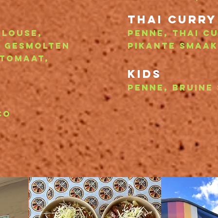
thai curry
alouse,
penne, thai c
 gesmolten
pikante smaak
 tomaat,
Kids
penne, bruine
co