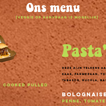
Ons menu
(Veggie op aanvraag is mogelijk)
Pasta
deze zijn telkens a
kaas, parmezaan, to
tabasco, rucola, ba
w cooked pulled
bolognais
Penne, tomate