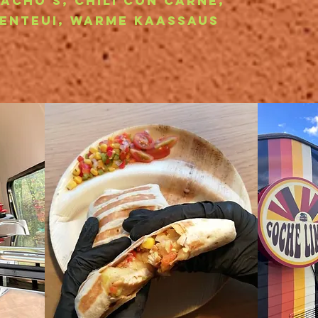
cho's, chili con carne,
Lenteui,
warme kaassaus