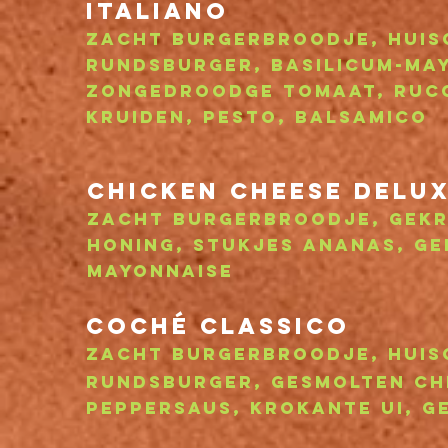
Italiano
zacht burgerbroodje
, Hui
rundsburger, basilicum-ma
zongedroodge tomaat, ruco
kruiden, pesto, balsamico
Chicken Cheese delu
Zacht burgerbroodje, Gekru
Honing
, stukjes ananas, ge
Mayonnaise
Coché classico
Z
acht burgerbroodje, hui
runds
burger, gesmolten c
peppersaus
, krokante ui, g