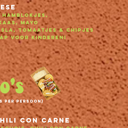
eese
 hamblokjes,
kaas, mayo
= sla, tomaatjes & chipjes
rap voor kinderen!
o's
es per persoon)
hili con carne