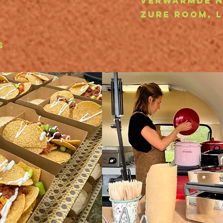
verwarmde na
zure room, 
s