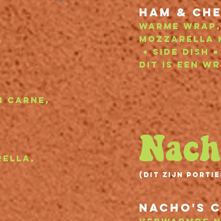
Ham & ch
warme wrap,
mozzarella 
d
+ side dish 
Dit is een w
n carne,
Nach
rella,
(Dit zijn porti
nacho's c