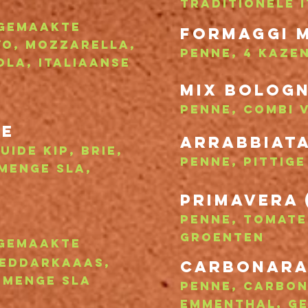
traditionele 
sgemaakte
Formaggi 
yo, mozzarella,
penne, 4 kaze
la, italiaanse
Mix bolog
Penne, combi 
xe
ar
r
abbiata
ide kip, Brie
,
penne, pittig
menge sla,
Primavera 
penne, tomate
groenten
sgemaakte
heddarkaaas,
carbonar
emenge sla
penne, carbon
Emmenthal, g