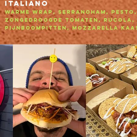
ITALIANO
warme wrap, serranoham, pesto,
zongedroogde tomaten, rucola,
pijnboompitten,
mozzarella kaa