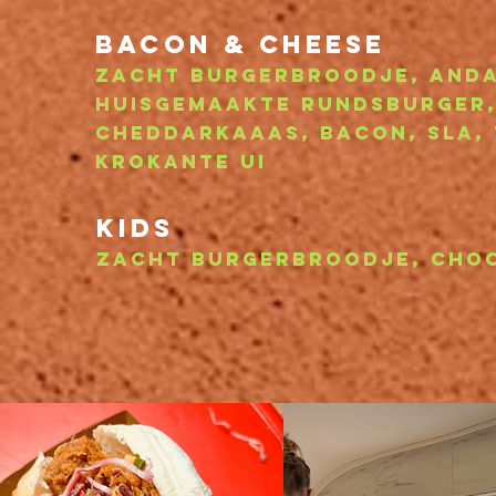
bacon & cheese
zacht burgerbroodje, and
huisgemaakte rundsburger,
cheddarkaaas, bacon, sla
,
krokante ui
Kids
Zacht burgerbroodje, cho