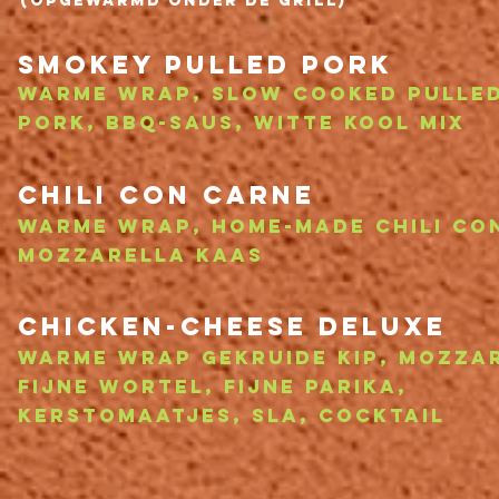
(Opgewarmd onder de grill)
smokey pulled Pork
Warme wrap, Slow cooked pulle
pork, BBQ-saus, Witte kool mix
chili con carne
warme wrap, home-made chili co
mozzarella kaas
chicken-cheese deluxe
warme wrap Gekruide kip, mozza
fijne wortel,
fijne parika,
kerstomaatjes, sla,
cocktail