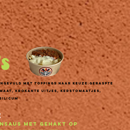
's
angevuld met toppings naar keuze:
Geraspte
maat, krokante uitjes, kerstomaatjes,
silicum
e
nsaus met gehakt op